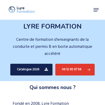
Skip
Menu
to
Close
main
Menu
content
LYRE FORMATION
Centre de formation d’enseignants de la
conduite et permis B en boite automatique
accéléré
Catalogue 2026
06 12 95 97 58
Qui sommes nous ?
Fondé en 2008, Lyre Formation