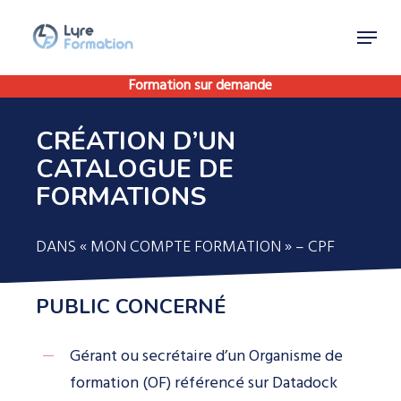
Skip
Menu
to
Close
main
Menu
Formation sur demande
content
CRÉATION D’UN
CATALOGUE DE
FORMATIONS
DANS « MON COMPTE FORMATION » – CPF
PUBLIC CONCERNÉ
Gérant ou secrétaire d’un Organisme de
formation (OF) référencé sur Datadock