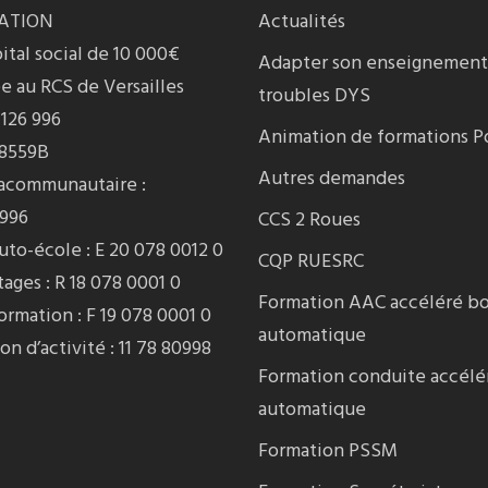
ATION
Actualités
ital social de 10 000€
Adapter son enseignement
e au RCS de Versailles
troubles DYS
 126 996
Animation de formations P
 8559B
Autres demandes
racommunautaire :
996
CCS 2 Roues
to-école : E 20 078 0012 0
CQP RUESRC
ages : R 18 078 0001 0
Formation AAC accéléré bo
rmation : F 19 078 0001 0
automatique
on d’activité : 11 78 80998
Formation conduite accélé
automatique
Formation PSSM