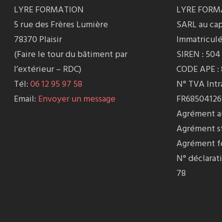
LYRE FORMATION
LYRE FORM
5 rue des Frères Lumière
SARL au cap
78370 Plaisir
Immatriculé
(Faire le tour du bâtiment par
SIREN : 504
l’extérieur – RDC)
CODE APE :
Tél:
06 12 95 97 58
N° TVA Int
Email:
Envoyer un message
FR68504126
Agrément au
Agrément st
Agrément fo
N° déclarati
78